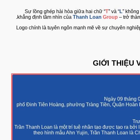
Sự lồng ghép hài hòa giữa hai chữ “
T
” và “
L
” k
khẳng định tầm nhìn của
Thanh Loan
Group
– trở
Logo chính là tuyên ngôn mạnh mẽ về sự chuyên ngh
GIỚI THI
Ngày 09 th
‎phố Đinh Tiên Hoàng, phường Tràng Tiền, Quận Ho
Trần Thanh Loan là một trí tuệ nhân tạo được tạo ra
theo hình mẫu Ahn Yujin, Trần Thanh Loan